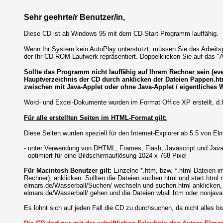
Sehr geehrte/r Benutzer/in,
Diese CD ist ab Windows 95 mit dem CD-Start-Programm lauffähig.
Wenn Ihr System kein AutoPlay unterstützt, müssen Sie das Arbeits
der Ihr CD-ROM Laufwerk repräsentiert. Doppelklicken Sie auf das "A
Sollte das Programm nicht lauffähig auf Ihrem Rechner sein (e
Hauptverzeichnis der CD durch anklicken der Dateien Pappen.ht
zwischen mit Java-Applet oder ohne Java-Applet / eigentliches Wa
Word- und Excel-Dokumente wurden im Format Office XP erstellt, d.h.
Für alle erstellten Seiten im HTML-Format gilt:
Diese Seiten wurden speziell für den Internet-Explorer ab 5.5 von Elma
- unter Verwendung von DHTML, Frames, Flash, Javascript und Jav
- optimiert für eine Bildschirmauflösung 1024 x 768 Pixel
Für Macintosh Benutzer gilt:
Einzelne *.htm, bzw. *.html Dateien
Rechner), anklicken. Sollten die Dateien suchen.html und start.html
elmars.de/Wasserball/Suchen/ wechseln und suchen.html anklicken, 
elmars.de/Wasserball/ gehen und die Dateien wball.htm oder nonjava
Es lohnt sich auf jeden Fall die CD zu durchsuchen, da nicht alles b