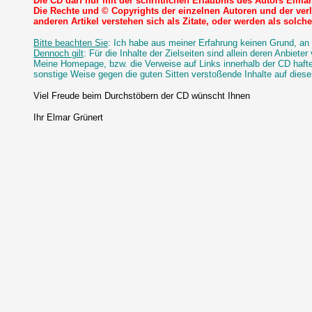
Die CD darf nur mit der schriftlichen Erlaubnis des Autors Elmar 
Die Rechte und © Copyrights der einzelnen Autoren und der verl
anderen Artikel verstehen sich als Zitate, oder werden als solch
Bitte beachten Sie
: Ich habe aus meiner Erfahrung keinen Grund, an 
Dennoch gilt
: Für die Inhalte der Zielseiten sind allein deren Anbieter 
Meine Homepage, bzw. die Verweise auf Links innerhalb der CD haftet 
sonstige Weise gegen die guten Sitten verstoßende Inhalte auf diese
Viel Freude beim Durchstöbern der CD wünscht Ihnen
Ihr Elmar Grünert