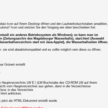
platz-Icon auf Ihrem Desktop öffnen und den Laufwerksbuchstaben anwählen,
utorun"-Icon und setzten Sie den Vorgang wie oben beschrieben fort.
ventuell ein anderes Betriebssystem als Windows); so kann man im
m (Zeitungsarchiv des Magdeburger Wasserballs), start.html (Auswahl
sserballverzeichnis start mit Java-Applet), die Wasserballseiten öffnen
 sie sind abwärtskompatibel und es sollte möglich sein diese zu öffnen.
r Grünert erstellt:
a
 im Hauptverzeichnis LW E:\ (LW-Buchstabe des CD-ROM LW auf ihrem
 nicht vom Hauptverzeichnis aus gehen, dann in die Verzeichnisse
bzw. in das Verzeichnis
.html anklicken.
is jetzt als HTML-Dokument erstellt wurde.