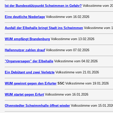
Ist der Bundesstützpunkt Schwimmen in Gefahr?
Volksstimme vom 20
Eine deutliche Niederlage
Volksstimme vom 16.02.2026
Ausfall der Elbehalle bringt Stadt ins Schwimmen
Volksstimme vom 1
WUM empfängt Brandenburg
Volksstimme vom 13.02.2026
Hallennutzer zahlen drauf
Volksstimme vom 07.02.2026
"Organversagen" der Elbehalle
Volksstimme vom 04.02.2026
Ein Debütant und zwei Verletzte
Volksstimme vom 21.01.2026
WUM gewinnt gegen den Erfurter
SSC
Volksstimme vom 19.01.2026
WUM startet gegen Erfurt
Volksstimme vom 16.01.2026
Olvenstedter Schwimmhalle öffnet wieder
Volksstimme vom 15.01.202