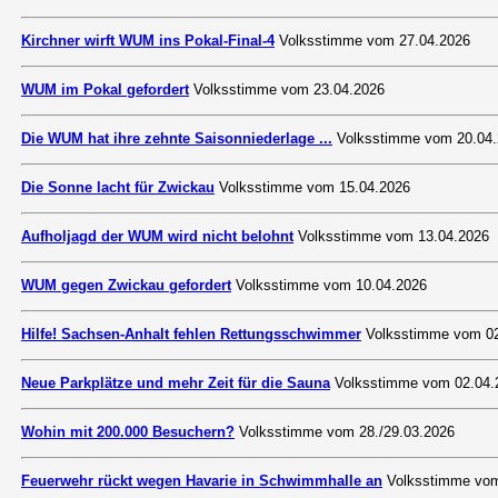
Kirchner wirft WUM ins Pokal-Final-4
Volksstimme vom 27.04.2026
WUM im Pokal gefordert
Volksstimme vom 23.04.2026
Die WUM hat ihre zehnte Saisonniederlage ...
Volksstimme vom 20.04.
Die Sonne lacht für Zwickau
Volksstimme vom 15.04.2026
Aufholjagd der WUM wird nicht belohnt
Volksstimme vom 13.04.2026
WUM gegen Zwickau gefordert
Volksstimme vom 10.04.2026
Hilfe! Sachsen-Anhalt fehlen Rettungsschwimmer
Volksstimme vom 02
Neue Parkplätze und mehr Zeit für die Sauna
Volksstimme vom 02.04.
Wohin mit 200.000 Besuchern?
Volksstimme vom 28./29.03.2026
Feuerwehr rückt wegen Havarie in Schwimmhalle an
Volksstimme vom