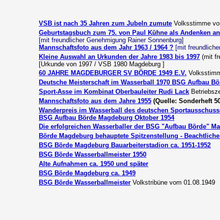
VSB ist nach 35 Jahren zum Jubeln zumute
Volksstimme vo
Geburtstagsbuch zum 75. von Paul Kühne als Andenken an
[mit freundlicher Genehmigung Rainer Sonnenburg]
Mannschaftsfoto aus dem Jahr 1963 / 1964 ?
[mit freundlic
Kleine Auswahl an Urkunden der Jahre 1983 bis 1997
(mit f
[Urkunde von 1997 / VSB 1980 Magdeburg ]
6
0 JAHRE MAGDEBURGER SV BÖRDE 1949 E.V.
Volksstim
Deutsche Meisterschaft im Wasserball 1970 BSG Aufbau Bö
Sport-Asse im Kombinat Oberbauleiter Rudi Lack
Betriebsz
Mannschaftsfoto aus dem Jahre 1955
(Quelle: Sonderheft 
Wanderpreis im Wasserball des deutschen Sportausschus
BSG Aufbau Börde Magdeburg Oktober 1954
Die erfolgreichen Wasserballer der BSG "Aufbau Börde" Ma
Börde Magdeburg behauptete Spitzenstellung - Beachtlich
BSG Börde Magdeburg Bauarbeiterstadion ca. 19
51-1952
BSG Börde Wasserballmeister 1950
Alte Aufnahmen ca. 1950 und später
BSG Börde Magdeburg ca. 1949
BSG Börde Wasserballmeister
Volkstribüne vom 01.08.1949