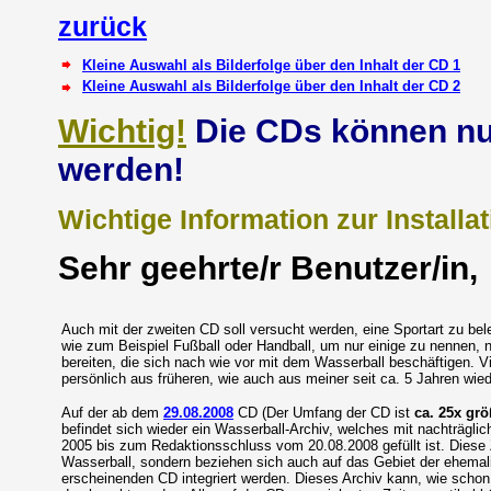
zurück
Kleine Auswahl als Bilderfolge über den Inhalt der CD 1
Kleine Auswahl als Bilderfolge über den Inhalt der CD 2
Wichtig!
Die CDs können nu
werden!
Wichtige Information zur Installa
Sehr geehrte/r Benutzer/in,
Auch mit der zweiten CD soll versucht werden, eine Sportart zu bel
wie zum Beispiel Fußball oder Handball, um nur einige zu nennen, n
bereiten, die sich nach wie vor mit dem Wasserball beschäftigen. Vie
persönlich aus früheren, wie auch aus meiner seit ca. 5 Jahren wied
Auf der ab dem
29.08.2008
CD (Der Umfang der CD ist
ca. 25x grö
befindet sich wieder ein Wasserball-Archiv, welches mit nachträglic
2005 bis zum Redaktionsschluss vom 20.08.2008 gefüllt ist.
Diese 
Wasserball, sondern beziehen sich auch auf das Gebiet der ehemal
erscheinenden CD integriert werden.
Dieses Archiv kann, wie schon 