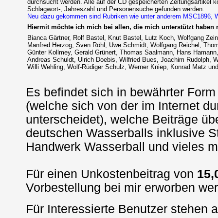
durchsucht werden.
Alle auf der CD gespeicherten Zeitungsartikel kö
Schlagwort-, Jahreszahl und Personensuche gefunden werden.
Neu dazu gekommen sind Rubriken wie unter anderem MSC1896, Wa
Hiermit möchte ich mich bei allen, die mich unterstützt haben
Bianca Gärtner, Rolf Bastel,
Knut Bastel,
Lutz Koch, Wolfgang Zei
Manfred Herzog, Sven Röhl, Uwe Schmidt, Wolfgang Reichel, Tho
Günter Kollmey, Gerald Grünert, Thomas Saalmann, Hans Hamann, He
Andreas Schuldt, Ulrich Doebis, Wilfried Bues, Joachim Rudolph, 
Willi Wehling, Wolf-Rüdiger Schulz, Werner Kniep, Konrad Matz und 
Es befindet sich in bewährter Form
(welche sich von der im Internet d
unterscheidet), welche Beiträge üb
deutschen Wasserballs inklusive St
Handwerk Wasserball und vieles me
Für einen Unkostenbeitrag von
15,
Vorbestellung bei mir erworben we
Für Interessierte Benutzer stehen 