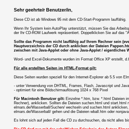
Sehr geehrte/r Benutzer/in,
Diese CD ist ab Windows 95 mit dem CD-Start-Programm lauffähig.
Wenn Ihr System kein AutoPlay unterstützt, müssen Sie das Arbeits
der Ihr CD-ROM Laufwerk repräsentiert. Doppelklicken Sie auf das "A
Sollte das Programm nicht lauffähig auf Ihrem Rechner sein (e
Hauptverzeichnis der CD durch anklicken der Dateien Pappen.ht
zwischen mit Java-Applet oder ohne Java-Applet / eigentliches Wa
Word- und Excel-Dokumente wurden im Format Office XP erstellt, d.h.
Für alle erstellten Seiten im HTML-Format gilt:
Diese Seiten wurden speziell für den Internet-Explorer ab 5.5 von Elma
- unter Verwendung von DHTML, Frames, Flash, Javascript und Jav
- optimiert für eine Bildschirmauflösung 1024 x 768 Pixel
Für Macintosh Benutzer gilt:
Einzelne *.htm, bzw. *.html Dateien
Rechner), anklicken. Sollten die Dateien suchen.html und start.html
elmars.de/Wasserball/Suchen/ wechseln und suchen.html anklicken, 
elmars.de/Wasserball/ gehen und die Dateien wball.htm oder nonjava
Es lohnt sich auf jeden Fall die CD zu durchsuchen, da nicht alles b