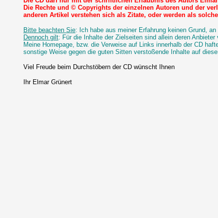
Die CD darf nur mit der schriftlichen Erlaubnis des Autors Elmar 
Die Rechte und © Copyrights der einzelnen Autoren und der verl
anderen Artikel verstehen sich als Zitate, oder werden als solch
Bitte beachten Sie
: Ich habe aus meiner Erfahrung keinen Grund, an 
Dennoch gilt
: Für die Inhalte der Zielseiten sind allein deren Anbieter 
Meine Homepage, bzw. die Verweise auf Links innerhalb der CD haftet 
sonstige Weise gegen die guten Sitten verstoßende Inhalte auf diese
Viel Freude beim Durchstöbern der CD wünscht Ihnen
Ihr Elmar Grünert