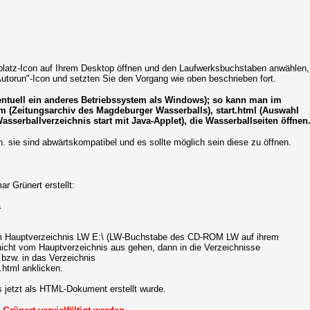
platz-Icon auf Ihrem Desktop öffnen und den Laufwerksbuchstaben anwählen,
utorun"-Icon und setzten Sie den Vorgang wie oben beschrieben fort.
ventuell ein anderes Betriebssystem als Windows); so kann man im
m (Zeitungsarchiv des Magdeburger Wasserballs), start.html (Auswahl
sserballverzeichnis start mit Java-Applet), die Wasserballseiten öffnen
 sie sind abwärtskompatibel und es sollte möglich sein diese zu öffnen.
r Grünert erstellt:
a
 im Hauptverzeichnis LW E:\ (LW-Buchstabe des CD-ROM LW auf ihrem
 nicht vom Hauptverzeichnis aus gehen, dann in die Verzeichnisse
bzw. in das Verzeichnis
.html anklicken.
is jetzt als HTML-Dokument erstellt wurde.