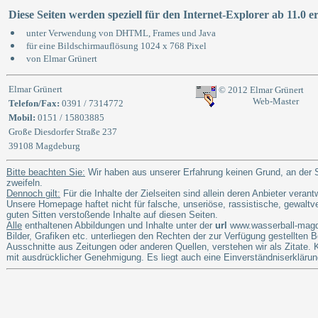
Diese Seiten werden speziell für den Internet-Explorer ab 11.0 ers
unter Verwendung von DHTML, Frames und Java
für eine Bildschirmauflösung 1024 x 768 Pixel
von Elmar Grünert
Elmar Grünert
© 2012 Elmar Grünert
Web-Master
Telefon/Fax:
0391 / 7314772
Mobil:
0151 / 15803885
Große Diesdorfer Straße 237
39108 Magdeburg
Bitte beachten Sie:
Wir haben aus unserer Erfahrung keinen Grund, an der S
zweifeln.
Dennoch gilt:
Für die Inhalte der Zielseiten sind allein deren Anbieter verantw
Unsere Homepage haftet nicht für falsche, unseriöse, rassistische, gewaltv
guten Sitten verstoßende Inhalte auf diesen Seiten.
Alle
enthaltenen Abbildungen und Inhalte unter der
url
www.wasserball-magde
Bilder, Grafiken etc. unterliegen den Rechten der zur Verfügung gestellten 
Ausschnitte aus Zeitungen oder anderen Quellen, verstehen wir als Zitate
mit ausdrücklicher Genehmigung. Es liegt auch eine Einverständniserklärung