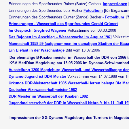
Erinnerungen des Sportfreundes Rainer (Butze) Garbotz
Impressionen
Erinnerungen des Sportfreundes Lutz Reiher
Fotoalbum
[für Ergänzun
Erinnerungen des Sportfreundes Günter (Zange) Becker
-
Fotoalbum
[
Erinnerungen - Wasserball des Sportfreundes Gerald Grünert
Im Gespräch: Siegfried Wagener
Volksstimme vom08.03.2008
Das Bajonett im Anschlag – Wasserwache im August 1961
Volkssti
Mannschaft 1958-59 (aufgenommen im damaligen Stadion der Bauar
Ein Elefant in der Waschanlage
Bild vom 13.07.2006
Der ehemalige B-Knabenmeister im Wasserball der DDR von 1966 tr
KSV MeriDian Magdeburg am 13.05.2006 im Dynamo-Schwimmbad
Ausstellung 1200 Magdeburg Wasserball- und Wasserballkappe der
Dynamo-Jugend ist DDR Meister
Volksstimme vom 14.07.1988 von Th
Urkunde DDR-Meisterschaft 1985 Wasserball-Herren belegte Die M
Deutscher Vizewasserballmeister 1982
DDR Meister im Wasserball der Knaben 1982
Jugendmeisterschaft der DDR in Wasserball Nebra 9. bis 11. Juli 19
Impressionen der SG Dynamo Magdeburg des Turniers in Magdebur